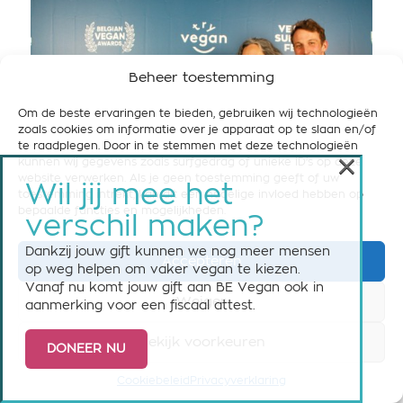
Beheer toestemming
Om de beste ervaringen te bieden, gebruiken wij technologieën
zoals cookies om informatie over je apparaat op te slaan en/of
te raadplegen. Door in te stemmen met deze technologieën
×
kunnen wij gegevens zoals surfgedrag of unieke ID's op deze
website verwerken. Als je geen toestemming geeft of uw
Wil jij mee het
toestemming intrekt, kan dit een nadelige invloed hebben op
bepaalde functies en mogelijkheden.
verschil maken?
Dankzij jouw gift kunnen we nog meer mensen
Accepteren
op weg helpen om vaker vegan te kiezen.
BLOG
,
EVENTS
,
IN DE SUPERMARKT
,
LIFESTYLE
,
NIEUWS
,
Vanaf nu komt jouw gift aan BE Vegan ook in
RESTAURANTS & HOTSPOTS
Weiger
aanmerking voor een fiscaal attest.
DIT ZIJN DE WINNAARS VAN
DE BELGIAN VEGAN AWARDS
Bekijk voorkeuren
DONEER NU
2024!
Cookiebeleid
Privacyverklaring