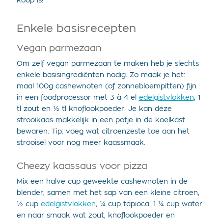
koop is!
Enkele basisrecepten
Vegan parmezaan
Om zelf vegan parmezaan te maken heb je slechts
enkele basisingrediënten nodig. Zo maak je het:
maal 100g cashewnoten (of zonnebloempitten) fijn
in een foodprocessor met 3 à 4 el
edelgistvlokken
, 1
tl zout en ½ tl knoflookpoeder. Je kan deze
strooikaas makkelijk in een potje in de koelkast
bewaren. Tip: voeg wat citroenzeste toe aan het
strooisel voor nog meer kaassmaak.
Cheezy kaassaus voor pizza
Mix een halve cup geweekte cashewnoten in de
blender, samen met het sap van een kleine citroen,
½ cup
edelgistvlokken
, ¼ cup tapioca, 1 ¼ cup water
en naar smaak wat zout, knoflookpoeder en