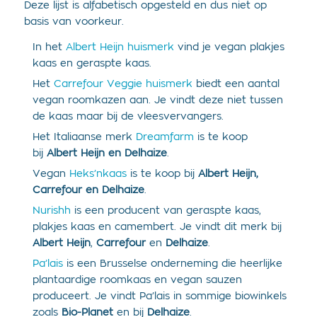
Deze lijst is alfabetisch opgesteld en dus niet op
basis van voorkeur.
In het
Albert Heijn huismerk
vind je vegan plakjes
kaas en geraspte kaas.
Het
Carrefour Veggie huismerk
biedt een aantal
vegan roomkazen aan. Je vindt deze niet tussen
de kaas maar bij de vleesvervangers.
Het Italiaanse merk
Dreamfarm
is te koop
bij
Albert Heijn en Delhaize
.
Vegan
Heks’nkaas
is te koop bij
Albert Heijn,
Carrefour en Delhaize
.
Nurishh
is een producent van geraspte kaas,
plakjes kaas en camembert. Je vindt dit merk bij
Albert Heijn
,
Carrefour
en
Delhaize
.
Pa’lais
is een Brusselse onderneming die heerlijke
plantaardige roomkaas en vegan sauzen
produceert. Je vindt Pa’lais in sommige biowinkels
zoals
Bio-Planet
en bij
Delhaize
.