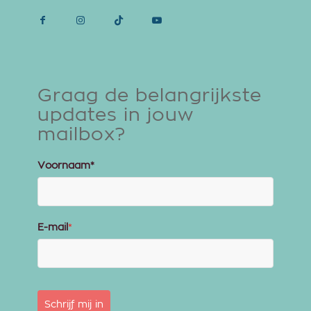
Graag de belangrijkste
updates in jouw
mailbox?
Voornaam*
E-mail
*
Schrijf mij in