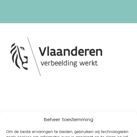
BE VEGAN VZW
Beheer toestemming
Sint-Pietersaalststraat 87 – 9000 Gent
Om de beste ervaringen te bieden, gebruiken wij technologieën