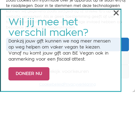
zoals cookies om informatie over je apparaat op te slaan en/of
BTW BE0639.727.569
te raadplegen. Door in te stemmen met deze technologieën
IBAN BE33 7390 1167 3646
×
kunnen wij gegevens zoals surfgedrag of unieke ID's op deze
info@bevegan.be
website verwerken. Als je geen toestemming geeft of uw
Wil jij mee het
toestemming intrekt, kan dit een nadelige invloed hebben op
Cookie policy
bepaalde functies en mogelijkheden.
verschil maken?
Privacy policy
Dankzij jouw gift kunnen we nog meer mensen
Accepteren
op weg helpen om vaker vegan te kiezen.
Vanaf nu komt jouw gift aan BE Vegan ook in
Weiger
aanmerking voor een fiscaal attest.
Bekijk voorkeuren
STEUN BE VEGAN
DONEER NU
Help ons om België vegan-friendly te maken! Steun
Cookiebeleid
Privacyverklaring
ons nu met een maandelijkse of eenmalige gift.
Steun BE Vegan