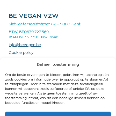
BE VEGAN VZW
Sint-Pietersaalststraat 87 – 9000 Gent
BTW BE0639.727.569
IBAN BE33 7390 1167 3646
info@bevegan.be
Cookie policy
Privacy policy
Beheer toestemming
Om de beste ervaringen te bieden, gebruiken wij technologieën
zoals cookies om informatie over je apparaat op te slaan en/of
te raadplegen. Door in te stemmen met deze technologieën
×
kunnen wij gegevens zoals surfgedrag of unieke ID's op deze
STEUN BE VEGAN
website verwerken. Als je geen toestemming geeft of uw
Wil jij mee het
toestemming intrekt, kan dit een nadelige invloed hebben op
Help ons om België vegan-friendly te maken! Steun
bepaalde functies en mogelijkheden.
verschil maken?
ons nu met een maandelijkse of eenmalige gift.
Dankzij jouw gift kunnen we nog meer mensen