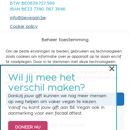
BTW BE0639.727.569
IBAN BE33 7390 1167 3646
info@bevegan.be
Cookie policy
Privacy policy
Beheer toestemming
Om de beste ervaringen te bieden, gebruiken wij technologieën
zoals cookies om informatie over je apparaat op te slaan en/of
te raadplegen. Door in te stemmen met deze technologieën
×
kunnen wij gegevens zoals surfgedrag of unieke ID's op deze
STEUN BE VEGAN
website verwerken. Als je geen toestemming geeft of uw
Wil jij mee het
toestemming intrekt, kan dit een nadelige invloed hebben op
Help ons om België vegan-friendly te maken! Steun
bepaalde functies en mogelijkheden.
verschil maken?
ons nu met een maandelijkse of eenmalige gift.
Dankzij jouw gift kunnen we nog meer mensen
Accepteren
Steun BE Vegan
op weg helpen om vaker vegan te kiezen.
Vanaf nu komt jouw gift aan BE Vegan ook in
Weiger
aanmerking voor een fiscaal attest.
Bekijk voorkeuren
DONEER NU