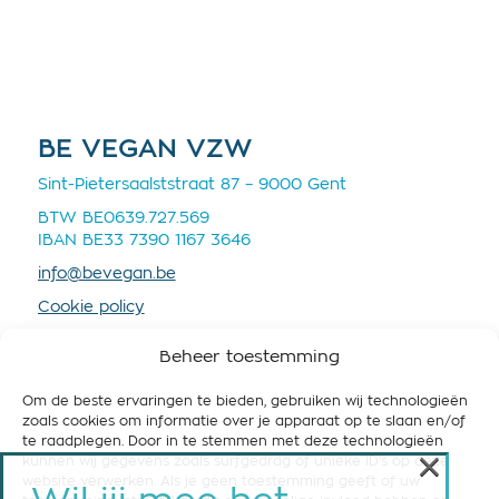
BE VEGAN VZW
Sint-Pietersaalststraat 87 – 9000 Gent
BTW BE0639.727.569
IBAN BE33 7390 1167 3646
info@bevegan.be
Cookie policy
Privacy policy
Beheer toestemming
Om de beste ervaringen te bieden, gebruiken wij technologieën
zoals cookies om informatie over je apparaat op te slaan en/of
te raadplegen. Door in te stemmen met deze technologieën
×
kunnen wij gegevens zoals surfgedrag of unieke ID's op deze
STEUN BE VEGAN
website verwerken. Als je geen toestemming geeft of uw