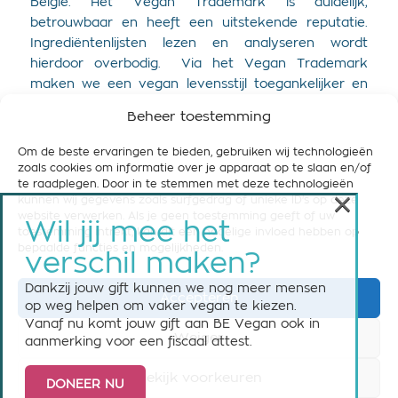
België. Het Vegan Trademark is duidelijk,
betrouwbaar en heeft een uitstekende reputatie.
Ingrediëntenlijsten lezen en analyseren wordt
hierdoor overbodig. Via het Vegan Trademark
maken we een vegan levensstijl toegankelijker en
meer zichtbaar.
Beheer toestemming
Vraag het label aan
Om de beste ervaringen te bieden, gebruiken wij technologieën
zoals cookies om informatie over je apparaat op te slaan en/of
te raadplegen. Door in te stemmen met deze technologieën
×
Vind je een dier-, mens- en
kunnen wij gegevens zoals surfgedrag of unieke ID's op deze
website verwerken. Als je geen toestemming geeft of uw
milieuvriendelijke wereld ook
Wil jij mee het
toestemming intrekt, kan dit een nadelige invloed hebben op
belangrijk? Zonder jouw steun
bepaalde functies en mogelijkheden.
verschil maken?
kunnen wij niet blijven doen wat
we doen, dus
overweeg zeker
Dankzij jouw gift kunnen we nog meer mensen
Accepteren
op weg helpen om vaker vegan te kiezen.
om ons te steunen!
Vanaf nu komt jouw gift aan BE Vegan ook in
Weiger
aanmerking voor een fiscaal attest.
Bekijk voorkeuren
DONEER NU