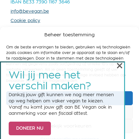
IBAN BE33 7390 1167 3646
info@bevegan.be
Cookie policy
Privacy policy
Beheer toestemming
Om de beste ervaringen te bieden, gebruiken wij technologieën
zoals cookies om informatie over je apparaat op te slaan en/of
te raadplegen. Door in te stemmen met deze technologieën
×
kunnen wij gegevens zoals surfgedrag of unieke ID's op deze
STEUN BE VEGAN
website verwerken. Als je geen toestemming geeft of uw
Wil jij mee het
toestemming intrekt, kan dit een nadelige invloed hebben op
Help ons om België vegan-friendly te maken! Steun
bepaalde functies en mogelijkheden.
verschil maken?
ons nu met een maandelijkse of eenmalige gift.
Dankzij jouw gift kunnen we nog meer mensen
Accepteren
Steun BE Vegan
op weg helpen om vaker vegan te kiezen.
Vanaf nu komt jouw gift aan BE Vegan ook in
Weiger
aanmerking voor een fiscaal attest.
Bekijk voorkeuren
DONEER NU
© 2026 BE Vegan vzw asbl - All rights reserved