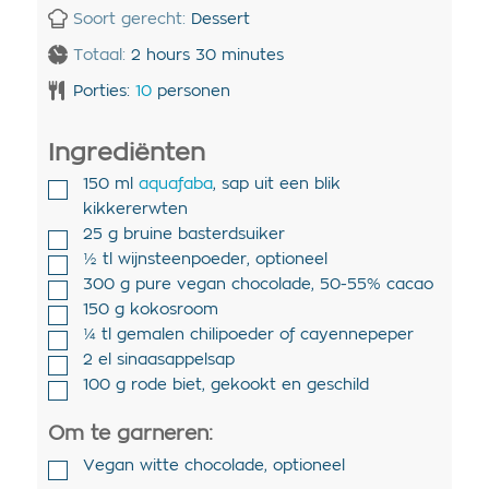
Soort gerecht:
Dessert
Totaal:
2
hours
30
minutes
Porties:
10
personen
Ingrediënten
150
ml
aquafaba
,
sap uit een blik
kikkererwten
25
g
bruine basterdsuiker
½
tl
wijnsteenpoeder
,
optioneel
300
g
pure vegan chocolade
,
50-55% cacao
150
g
kokosroom
¼
tl
gemalen chilipoeder of cayennepeper
2
el
sinaasappelsap
100
g
rode biet
,
gekookt en geschild
Om te garneren:
Vegan witte chocolade
,
optioneel