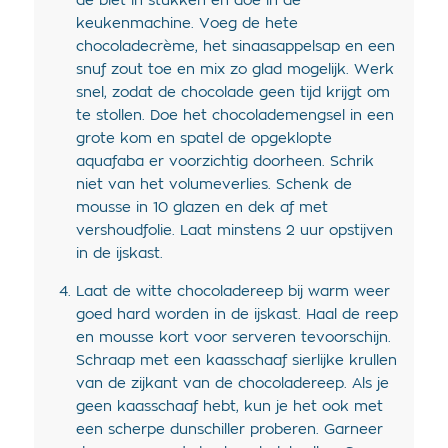
de biet in stukken en doe in de
keukenmachine. Voeg de hete
chocoladecrème, het sinaasappelsap en een
snuf zout toe en mix zo glad mogelijk. Werk
snel, zodat de chocolade geen tijd krijgt om
te stollen. Doe het chocolademengsel in een
grote kom en spatel de opgeklopte
aquafaba er voorzichtig doorheen. Schrik
niet van het volumeverlies. Schenk de
mousse in 10 glazen en dek af met
vershoudfolie. Laat minstens 2 uur opstijven
in de ijskast.
Laat de witte chocoladereep bij warm weer
goed hard worden in de ijskast. Haal de reep
en mousse kort voor serveren tevoorschijn.
Schraap met een kaasschaaf sierlijke krullen
van de zijkant van de chocoladereep. Als je
geen kaasschaaf hebt, kun je het ook met
een scherpe dunschiller proberen. Garneer