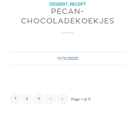
DESSERT
,
RECEPT
PECAN-
CHOCOLADEKOEKJES
17/11/2025
1
2
3
›
»
Page 1 of 11