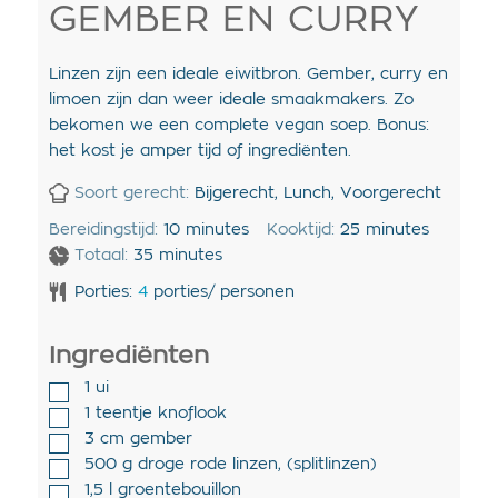
GEMBER EN CURRY
Linzen zijn een ideale eiwitbron. Gember, curry en
limoen zijn dan weer ideale smaakmakers. Zo
bekomen we een complete vegan soep. Bonus:
het kost je amper tijd of ingrediënten.
Soort gerecht:
Bijgerecht, Lunch, Voorgerecht
Bereidingstijd:
10
minutes
Kooktijd:
25
minutes
Totaal:
35
minutes
Porties:
4
porties/ personen
Ingrediënten
1
ui
1
teentje
knoflook
3
cm
gember
500
g
droge rode linzen
,
(splitlinzen)
1,5
l
groentebouillon