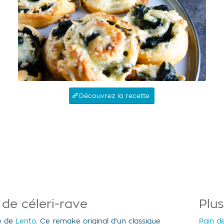
Découvrez la recette
 de céleri-rave
Plus
ne de
Lento
. Ce remake original d’un classique
Pain d