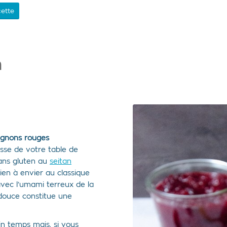
ette
n
oignons rouges
sse de votre table de
sans gluten au
seitan
rien à envier au classique
avec l’umami terreux de la
-douce constitue une
n temps mais, si vous