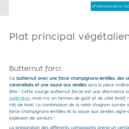
dessert classique et
Découvrez la rec
festif !
Plat principal végétalie
Butternut farci
Ce
butternut avec une farce champignons-lentilles, des 
caramélisés et une sauce aux airelles
sera la pièce maître
fête ! Cette courge butternut farcie est une alternative 
wellington
, mais n’a, en termes de goût et de côté festif, 
rôti de Noël. La combinaison de la relish d’oignon sucrée 
farce champignons-lentilles et la sauce aux airelles aigre
explosion de saveurs !
La préparation des différents composants prend un certai