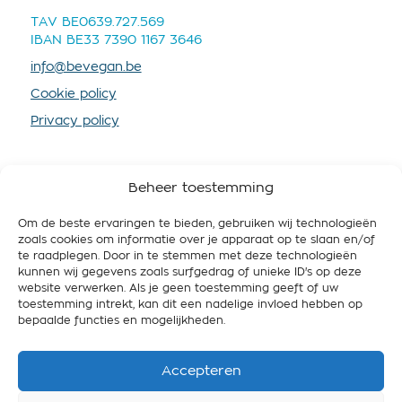
TAV BE0639.727.569
IBAN BE33 7390 1167 3646
info@bevegan.be
Cookie policy
Privacy policy
Beheer toestemming
×
Om de beste ervaringen te bieden, gebruiken wij technologieën
SOUTENEZ-NOUS
zoals cookies om informatie over je apparaat op te slaan en/of
te raadplegen. Door in te stemmen met deze technologieën
Vous aussi, vous
En devenant membre vous nous fournissez plus de
kunnen wij gegevens zoals surfgedrag of unieke ID's op deze
ressources, afin que nous puissions mieux
voulez faire la
website verwerken. Als je geen toestemming geeft of uw
promouvoir le véganisme et travailler pour une
toestemming intrekt, kan dit een nadelige invloed hebben op
différence ?
Belgique respectueuse de l’animal, des gens et de
bepaalde functies en mogelijkheden.
l’environnement.
Grâce à votre don, nous pouvons accompagner
Accepteren
Devenir membre
encore plus de personnes vers une alimentation
végane. Désormais, votre don à BE Vegan