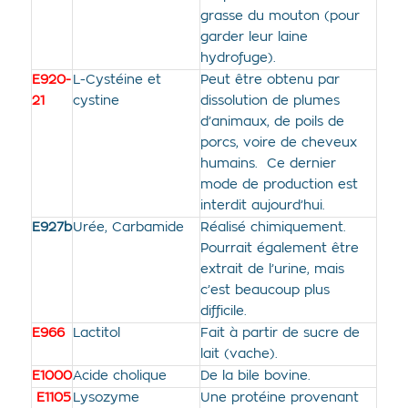
grasse du mouton (pour
garder leur laine
hydrofuge).
E920-
L-Cystéine et
Peut être obtenu par
21
cystine
dissolution de plumes
d’animaux, de poils de
porcs, voire de cheveux
humains. Ce dernier
mode de production est
interdit aujourd’hui.
E927b
Urée, Carbamide
Réalisé chimiquement.
Pourrait également être
extrait de l’urine, mais
c’est beaucoup plus
difficile.
E966
Lactitol
Fait à partir de sucre de
lait (vache).
E1000
Acide cholique
De la bile bovine.
E1105
Lysozyme
Une protéine provenant