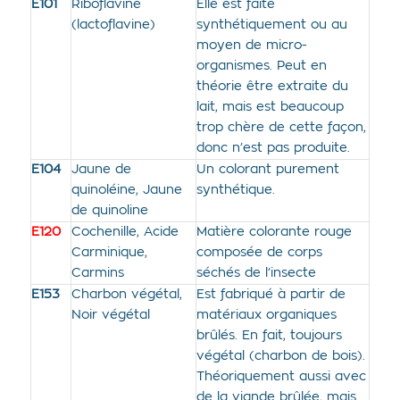
E101
Riboflavine
Elle est faite
(lactoflavine)
synthétiquement ou au
moyen de micro-
organismes. Peut en
théorie être extraite du
lait, mais est beaucoup
trop chère de cette façon,
donc n’est pas produite.
E104
Jaune de
Un colorant purement
quinoléine, Jaune
synthétique.
de quinoline
E120
Cochenille, Acide
Matière colorante rouge
Carminique,
composée de corps
Carmins
séchés de l’insecte
E153
Charbon végétal,
Est fabriqué à partir de
Noir végétal
matériaux organiques
brûlés. En fait, toujours
végétal (charbon de bois).
Théoriquement aussi avec
de la viande brûlée, mais