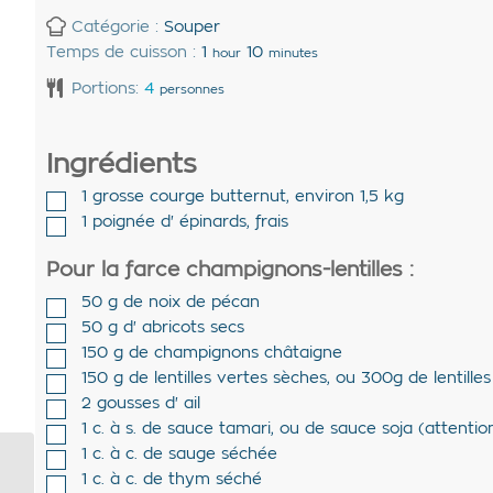
Catégorie :
Souper
Temps de cuisson :
1
10
hour
minutes
Portions:
4
personnes
Ingrédients
1
grosse courge butternut
,
environ 1,5 kg
1
poignée d'
épinards
,
frais
Pour la farce champignons-lentilles :
50
g de
noix de pécan
50
g d'
abricots secs
150
g de
champignons châtaigne
150
g de
lentilles vertes sèches
,
ou 300g de lentilles
2
gousses d'
ail
1
c. à s. de
sauce tamari
,
ou de sauce soja (attention
1
c. à c. de
sauge séchée
Roulés feuilletés aux
1
c. à c. de
thym séché
épinards et tomates