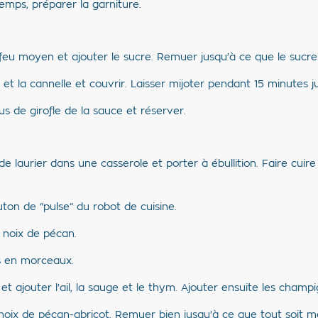
temps, préparer la garniture.
feu moyen et ajouter le sucre. Remuer jusqu'à ce que le sucre 
fle et la cannelle et couvrir. Laisser mijoter pendant 15 minutes 
us de girofle de la sauce et réserver.
 de laurier dans une casserole et porter à ébullition. Faire cuir
on de “pulse” du robot de cuisine.
x noix de pécan.
s en morceaux.
 et ajouter l'ail, la sauge et le thym. Ajouter ensuite les champig
e noix de pécan-abricot. Remuer bien jusqu'à ce que tout soit mé