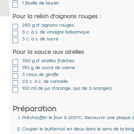
1
feuille de laurier
séchées
Pour la relish d’oignons rouges :
250
g d'
oignons rouges
3
c. à s. de
vinaigre balsamique
3
c. à s. de
sucre
Pour la sauce aux airelles
350
g d'
airelles fraîches
150
g de
sucre de canne
3
clous de girofle
1/2
c. à c. de
cannelle
100
ml de
jus d'orange
,
(jus de 2 oranges)
Préparation
Préchauffer le four à 200°C. Recouvrir une plaque à 
Couper le butternut en deux dans le sens de la longu