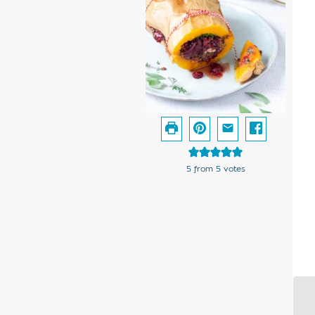
5
from
5
votes