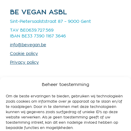
BE VEGAN ASBL
Sint-Pietersaalststraat 87 – 9000 Gent
TAV BE0639.727.569
IBAN BE33 7390 1167 3646
info@bevegan.be
Cookie policy
Privacy policy
Beheer toestemming
Om de beste ervaringen te bieden, gebruiken wij technologieën
SOUTENEZ-NOUS
zoals cookies om informatie over je apparaat op te slaan en/of
te raadplegen. Door in te stemmen met deze technologieën
En devenant membre vous nous fournissez plus de
kunnen wij gegevens zoals surfgedrag of unieke ID's op deze
ressources, afin que nous puissions mieux
website verwerken. Als je geen toestemming geeft of uw
promouvoir le véganisme et travailler pour une
toestemming intrekt, kan dit een nadelige invloed hebben op
Belgique respectueuse de l’animal, des gens et de
bepaalde functies en mogelijkheden.