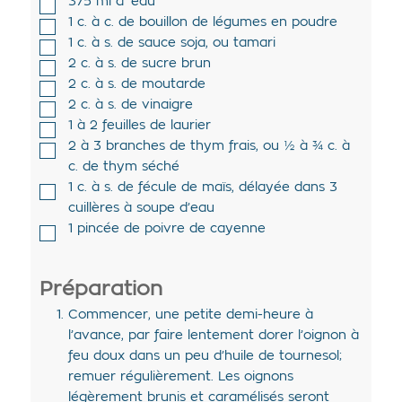
375
ml d'
eau
1
c. à c. de
bouillon de légumes en poudre
1
c. à s. de
sauce soja
,
ou tamari
2
c. à s. de
sucre brun
2
c. à s. de
moutarde
2
c. à s. de
vinaigre
1 à 2
feuilles de
laurier
2 à 3
branches de
thym frais
,
ou ½ à ¾ c. à
c. de thym séché
1
c. à s. de
fécule de maïs
,
délayée dans 3
cuillères à soupe d’eau
1
pincée de
poivre de cayenne
Préparation
Commencer, une petite demi-heure à
l’avance, par faire lentement dorer l’oignon à
feu doux dans un peu d’huile de tournesol;
remuer régulièrement. Les oignons
légèrement brunis et caramélisés seront