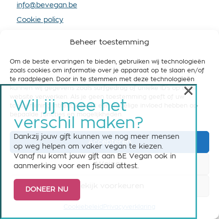
info@bevegan.be
Cookie policy
Privacy policy
Beheer toestemming
Om de beste ervaringen te bieden, gebruiken wij technologieën
zoals cookies om informatie over je apparaat op te slaan en/of
te raadplegen. Door in te stemmen met deze technologieën
×
kunnen wij gegevens zoals surfgedrag of unieke ID's op deze
STEUN BE VEGAN
website verwerken. Als je geen toestemming geeft of uw
Wil jij mee het
toestemming intrekt, kan dit een nadelige invloed hebben op
Help ons om België vegan-friendly te maken! Steun
bepaalde functies en mogelijkheden.
verschil maken?
ons nu met een maandelijkse of eenmalige gift.
Dankzij jouw gift kunnen we nog meer mensen
Accepteren
Steun BE Vegan
op weg helpen om vaker vegan te kiezen.
Vanaf nu komt jouw gift aan BE Vegan ook in
Weiger
aanmerking voor een fiscaal attest.
Bekijk voorkeuren
DONEER NU
© 2026 BE Vegan vzw asbl - All rights reserved
Cookiebeleid
Privacyverklaring