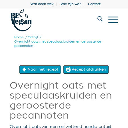
Wat doen we?
Wie zijn we?
Contact
Home
/
Ontbijt
/
Overnight oats met speculaaskruiden en geroosterde
pecannoten
Naar het recept
Recept afdrukken
Overnight oats met
speculaaskruiden en
geroosterde
pecannoten
Overnight oats zijn een ontzettend handig ontbijt.