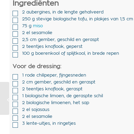
Ingrediënten
2
aubergines
,
in de lengte gehalveerd
250
g
stevige biologische tofu
,
in plakjes van 1,5 cm
75
g
miso
2
el
sesamolie
2,5
cm
gember
,
geschild en geraspt
2
teentjes
knoflook
,
geperst
100
g
boerenkool of splijtkool
,
in brede repen
Voor de dressing:
1
rode chilipeper
,
fijngesneden
2
cm
gember
,
geschild en geraspt
2
teentjes
knoflook
,
geraspt
Vegan ovenschotel
met quinoa, asperge
1
biologische limoen
,
de geraspte schil
en
2
biologische limoenen
,
het sap
sinaasappeldressing
2
el
sojasaus
2
el
sesamolie
3
lente-uitjes
,
in ringetjes