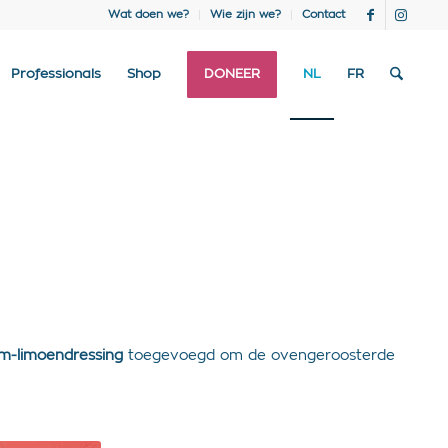
Wat doen we?
Wie zijn we?
Contact
Professionals
Shop
DONEER
NL
FR
m-limoendressing
toegevoegd om de ovengeroosterde