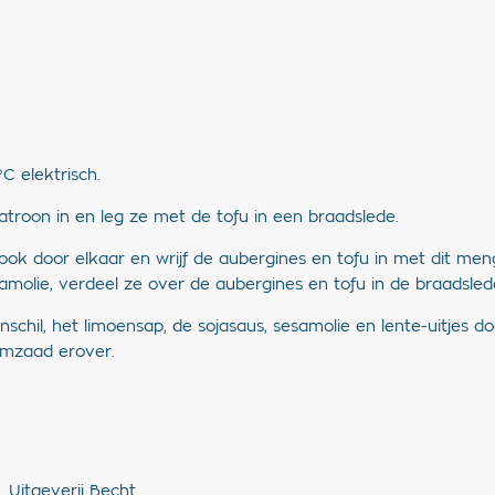
C elektrisch.
atroon in en leg ze met de tofu in een braadslede.
look door elkaar en wrijf de aubergines en tofu in met dit me
samolie, verdeel ze over de aubergines en tofu in de braadsled
enschil, het limoensap, de sojasaus, sesamolie en lente-uitjes
amzaad erover.
 Uitgeverij Becht.