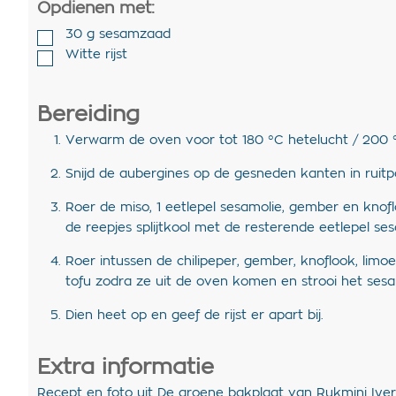
Opdienen met:
30
g
sesamzaad
Witte rijst
Bereiding
Verwarm de oven voor tot 180 °C hetelucht / 200 °
Snijd de aubergines op de gesneden kanten in ruitp
Roer de miso, 1 eetlepel sesamolie, gember en knof
de reepjes splijtkool met de resterende eetlepel se
Roer intussen de chilipeper, gember, knoflook, limo
tofu zodra ze uit de oven komen en strooi het ses
Dien heet op en geef de rijst er apart bij.
Extra informatie
Recept en foto uit De groene bakplaat van Rukmini Iyer.