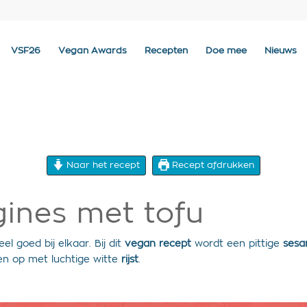
VSF26
Vegan Awards
Recepten
Doe mee
Nieuws
Naar het recept
Recept afdrukken
ines met tofu
l goed bij elkaar. Bij dit
vegan recept
wordt een pittige
sesa
ien op met luchtige witte
rijst
.