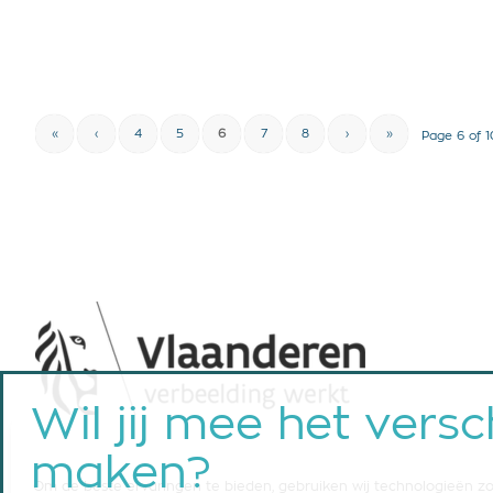
«
‹
4
5
6
7
8
›
»
Page 6 of 1
Wil jij mee het versch
maken?
Om de beste ervaringen te bieden, gebruiken wij technologieën z