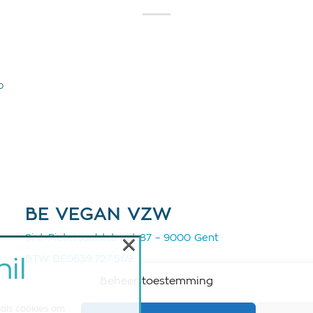
0
BE VEGAN VZW
×
Sint-Pietersaalststraat 87 – 9000 Gent
BTW BE0639.727.569
il
IBAN BE33 7390 1167 3646
Beheer toestemming
info@bevegan.be
oals cookies om