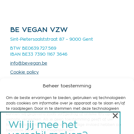
BE VEGAN VZW
Sint-Pietersaalststraat 87 – 9000 Gent
BTW BE0639.727.569
IBAN BE33 7390 1167 3646
info@bevegan.be
Cookie policy
Privacy policy
Beheer toestemming
Om de beste ervaringen te bieden, gebruiken wij technologieën
zoals cookies om informatie over je apparaat op te slaan en/of
te raadplegen. Door in te stemmen met deze technologieën
×
kunnen wij gegevens zoals surfgedrag of unieke ID's op deze
STEUN BE VEGAN
website verwerken. Als je geen toestemming geeft of uw
Wil jij mee het
toestemming intrekt, kan dit een nadelige invloed hebben op
Help ons om België vegan-friendly te maken! Steun
bepaalde functies en mogelijkheden.