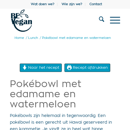
Wat doen we?
Wie zijn we?
Contact
Home
/
Lunch
/
Pokébowl met edamame en watermeloen
Naar het recept
Recept afdrukken
Pokébowl met
edamame en
watermeloen
Pokébowls zijn helemaal in tegenwoordig. Een
pokébowl is een gerecht uit Hawaï geserveerd in
een kommetje. Je vindt ze in heel wat hippe