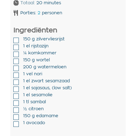
Totaal:
20
minutes
Porties:
2
personen
Ingrediënten
150
g
zilvervliesrijst
1
el
rijstazijn
¼
komkommer
150
g
wortel
200
g
watermeloen
1
vel
nori
1
el
zwart sesamzaad
1
el
sojasaus
,
(low salt)
1
el
sesamolie
1
tl
sambal
½
citroen
150
g
edamame
1
avocado