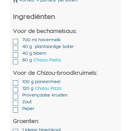
Porties:
4
porties/ personen
Ingrediënten
Voor de bechamelsaus:
700
ml
havermelk
40
g
plantaardige boter
40
g
bloem
80
g
Chizou Pasta
Voor de Chizou-broodkruimels:
100
g
paneermeel
120
g
Chizou Pizza
Provençaalse kruiden
Zout
Peper
Groenten:
1
kleine bloemkool