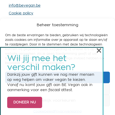
info@bevegan.be
Cookie policy
Privacy policy
Beheer toestemming
Om de beste ervaringen te bieden, gebruiken wij technologieën
zoals cookies om informatie over je apparaat op te slaan en/of
te raadplegen. Door in te stemmen met deze technologieën
×
kunnen wij gegevens zoals surfgedrag of unieke ID's op deze
STEUN BE VEGAN
website verwerken. Als je geen toestemming geeft of uw
Wil jij mee het
toestemming intrekt, kan dit een nadelige invloed hebben op
Help ons om België vegan-friendly te maken! Steun
bepaalde functies en mogelijkheden.
verschil maken?
ons nu met een maandelijkse of eenmalige gift.
Dankzij jouw gift kunnen we nog meer mensen
Accepteren
Steun BE Vegan
op weg helpen om vaker vegan te kiezen.
Vanaf nu komt jouw gift aan BE Vegan ook in
Weiger
aanmerking voor een fiscaal attest.
Bekijk voorkeuren
DONEER NU
© 2026 BE Vegan vzw asbl - All rights reserved
Cookiebeleid
Privacyverklaring