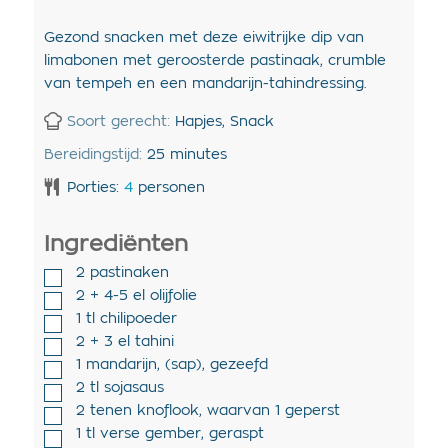
Gezond snacken met deze eiwitrijke dip van
limabonen met geroosterde pastinaak, crumble
van tempeh en een mandarijn-tahindressing.
Soort gerecht:
Hapjes, Snack
Bereidingstijd:
25
minutes
Porties:
4
personen
Ingrediënten
2
pastinaken
2 + 4-5
el
olijfolie
1
tl
chilipoeder
2 + 3
el
tahini
1
mandarijn
,
(sap), gezeefd
2
tl
sojasaus
2
tenen
knoflook
,
waarvan 1 geperst
1
tl
verse gember
,
geraspt