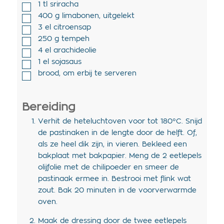
1
tl
sriracha
400
g
limabonen
,
uitgelekt
3
el
citroensap
250
g
tempeh
4
el
arachideolie
1
el
sojasaus
brood
,
om erbij te serveren
Bereiding
Verhit de heteluchtoven voor tot 180°C. Snijd
de pastinaken in de lengte door de helft. Of,
als ze heel dik zijn, in vieren. Bekleed een
bakplaat met bakpapier. Meng de 2 eetlepels
olijfolie met de chilipoeder en smeer de
pastinaak ermee in. Bestrooi met flink wat
zout. Bak 20 minuten in de voorverwarmde
oven.
Maak de dressing door de twee eetlepels