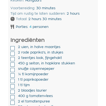
Keuken:
Hongaars
Voorbereiding:
30
minutes
Tijd om rustig te laten sudderen:
2
hours
Totaal:
2
hours
30
minutes
Porties:
4
personen
Ingrediënten
2
uien
,
in halve maantjes
2
rode paprika's
,
in stukjes
2
teentjes
look
,
fijngehakt
450
g
seitan
,
in hapklare stukken
snuifje
cayennepeper
¼
tl
komijnpoeder
1
tl
paprikapoeder
1
tl
tijm
2
blaadjes
laurier
400
g
tomatenvlees
2
el
tomatenpuree