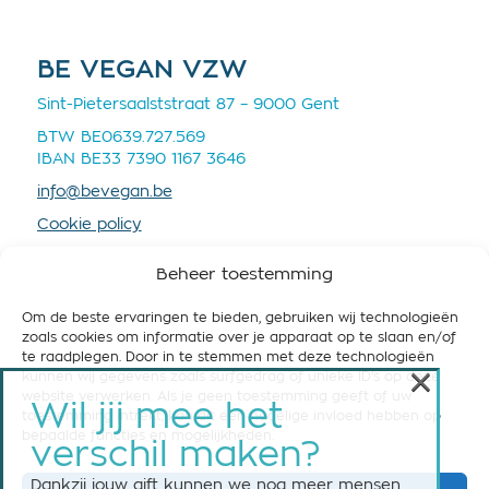
BE VEGAN VZW
Sint-Pietersaalststraat 87 – 9000 Gent
BTW BE0639.727.569
IBAN BE33 7390 1167 3646
info@bevegan.be
Cookie policy
Privacy policy
Beheer toestemming
Om de beste ervaringen te bieden, gebruiken wij technologieën
zoals cookies om informatie over je apparaat op te slaan en/of
te raadplegen. Door in te stemmen met deze technologieën
×
kunnen wij gegevens zoals surfgedrag of unieke ID's op deze
STEUN BE VEGAN
website verwerken. Als je geen toestemming geeft of uw
Wil jij mee het
toestemming intrekt, kan dit een nadelige invloed hebben op
Help ons om België vegan-friendly te maken! Steun
bepaalde functies en mogelijkheden.
verschil maken?
ons nu met een maandelijkse of eenmalige gift.
Dankzij jouw gift kunnen we nog meer mensen