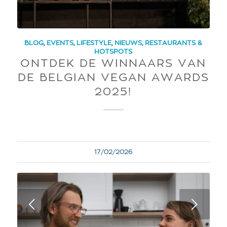
BLOG
,
EVENTS
,
LIFESTYLE
,
NIEUWS
,
RESTAURANTS &
HOTSPOTS
ONTDEK DE WINNAARS VAN
DE BELGIAN VEGAN AWARDS
2025!
17/02/2026
Next