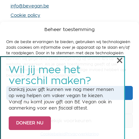
info@bevegan.be
Cookie policy
Privacy policy
Beheer toestemming
Om de beste ervaringen te bieden, gebruiken wij technologieën
zoals cookies om informatie over je apparaat op te slaan en/of
te raadplegen. Door in te stemmen met deze technologieën
×
kunnen wij gegevens zoals surfgedrag of unieke ID's op deze
STEUN BE VEGAN
website verwerken. Als je geen toestemming geeft of uw
Wil jij mee het
toestemming intrekt, kan dit een nadelige invloed hebben op
Help ons om België vegan-friendly te maken! Steun
bepaalde functies en mogelijkheden.
verschil maken?
ons nu met een maandelijkse of eenmalige gift.
Dankzij jouw gift kunnen we nog meer mensen
Accepteren
Steun BE Vegan
op weg helpen om vaker vegan te kiezen.
Vanaf nu komt jouw gift aan BE Vegan ook in
Weiger
aanmerking voor een fiscaal attest.
Bekijk voorkeuren
DONEER NU
© 2026 BE Vegan vzw asbl - All rights reserved
Cookiebeleid
Privacyverklaring