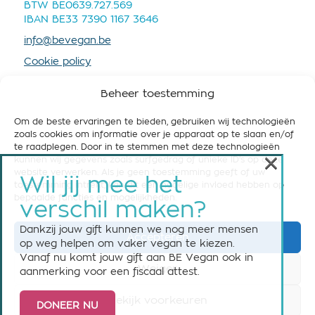
BTW BE0639.727.569
IBAN BE33 7390 1167 3646
info@bevegan.be
Cookie policy
Privacy policy
Beheer toestemming
Om de beste ervaringen te bieden, gebruiken wij technologieën
zoals cookies om informatie over je apparaat op te slaan en/of
te raadplegen. Door in te stemmen met deze technologieën
×
kunnen wij gegevens zoals surfgedrag of unieke ID's op deze
STEUN BE VEGAN
website verwerken. Als je geen toestemming geeft of uw
Wil jij mee het
toestemming intrekt, kan dit een nadelige invloed hebben op
Help ons om België vegan-friendly te maken! Steun
bepaalde functies en mogelijkheden.
verschil maken?
ons nu met een maandelijkse of eenmalige gift.
Dankzij jouw gift kunnen we nog meer mensen
Accepteren
Steun BE Vegan
op weg helpen om vaker vegan te kiezen.
Vanaf nu komt jouw gift aan BE Vegan ook in
Weiger
aanmerking voor een fiscaal attest.
Bekijk voorkeuren
DONEER NU