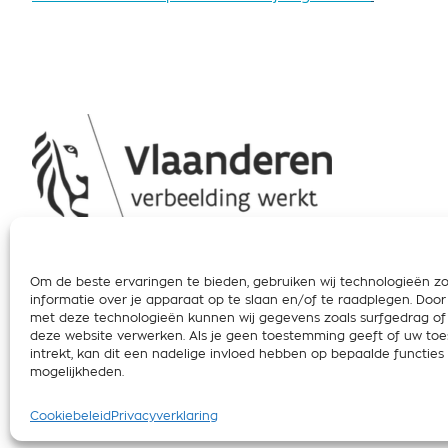
Wil jij mee het versch
maken?
Om de beste ervaringen te bieden, gebruiken wij technologieën z
informatie over je apparaat op te slaan en/of te raadplegen. Doo
Dankzij jouw gift kunnen we nog meer mensen op weg h
met deze technologieën kunnen wij gegevens zoals surfgedrag of 
te kiezen. Vanaf nu komt jouw gift aan BE Vegan ook in
deze website verwerken. Als je geen toestemming geeft of uw t
fiscaal attest.
intrekt, kan dit een nadelige invloed hebben op bepaalde functies
mogelijkheden.
DONEER NU
Cookiebeleid
Privacyverklaring
© 2026 BE Vegan vzw asbl - All rights reserved