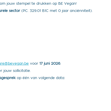
ans om jouw stempel te drukken op BE Vegan!
rele sector
(PC. 329.01 B1C met 0 jaar anciënniteit).
ure@bevegan.be
voor
1
7 juni 2026
.
ouw sollicitatie.
sgesprek
op één van volgende data: