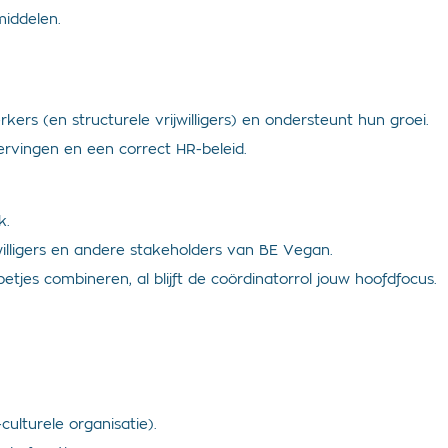
middelen.
ers (en structurele vrijwilligers) en ondersteunt hun groei.
ervingen en een correct HR-beleid.
k.
willigers en andere stakeholders van BE Vegan.
tjes combineren, al blijft de coördinatorrol jouw hoofdfocus.
culturele organisatie).