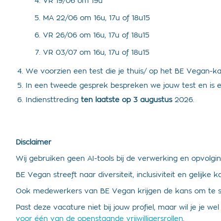
VR 19/06 om 19u
MA 22/06 om 16u, 17u of 18u15
VR 26/06 om 16u, 17u of 18u15
VR 03/07 om 16u, 17u of 18u15
We voorzien een test die je thuis/ op het BE Vegan-k
In een tweede gesprek bespreken we jouw test en is e
Indiensttreding
ten laatste op 3 augustus
2026.
Disclaimer
Wij gebruiken geen AI-tools bij de verwerking en opvolging 
BE Vegan streeft naar diversiteit, inclusiviteit en gelij
Ook medewerkers van BE Vegan krijgen de kans om te soll
Past deze vacature niet bij jouw profiel, maar wil je je 
voor één van de openstaande vrijwilligersrollen
.