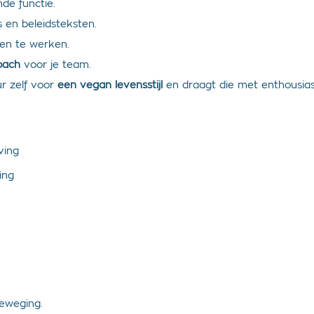
nde functie.
s en beleidsteksten.
en te werken.
coach
voor je team.
ur zelf voor
een vegan levensstijl
en draagt die met enthousias
ving
ing
eweging.