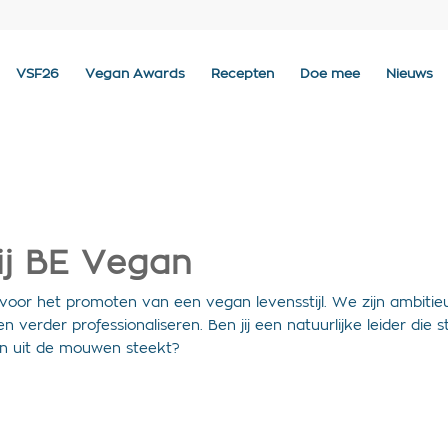
VSF26
Vegan Awards
Recepten
Doe mee
Nieuws
ij BE Vegan
t voor het promoten van een vegan levensstijl. We zijn ambiti
 verder professionaliseren. Ben jij een natuurlijke leider die s
en uit de mouwen steekt?