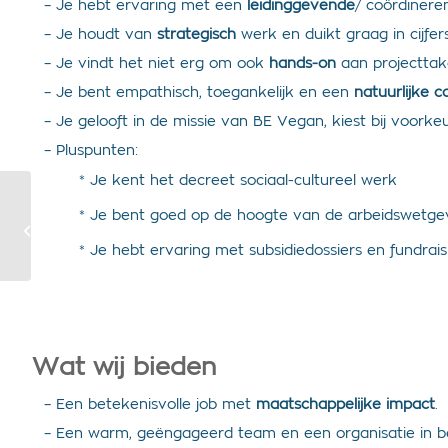
– Je hebt ervaring met een
leidinggevende
/ coördinere
– Je houdt van
strategisch
werk en duikt graag in cijfer
– Je vindt het niet erg om ook
hands-on
aan projecttak
– Je bent empathisch, toegankelijk en een
natuurlijke 
– Je gelooft in de missie van BE Vegan, kiest bij voorke
– Pluspunten:
* Je kent het decreet sociaal-cultureel werk
Gezonde, snelle
* Je bent goed op de hoogte van de arbeidswetge
vegan muffins met
pistaches en
* Je hebt ervaring met subsidiedossiers en fundrais
speltmeel
Wat wij bieden
– Een betekenisvolle job met
maatschappelijke impact
.
– Een warm, geëngageerd team en een organisatie in b