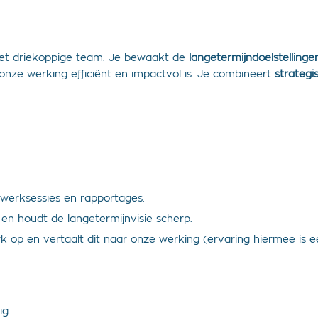
et driekoppige team. Je bewaakt de
langetermijndoelstellinge
nze werking efficiënt en impactvol is. Je combineert
strategi
 werksessies en rapportages.
 en houdt de langetermijnvisie scherp.
k op en vertaalt dit naar onze werking (ervaring hiermee is ee
ig.