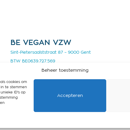
BE VEGAN VZW
×
Sint-Pietersaalststraat 87 – 9000 Gent
BTW BE0639.727.569
il
IBAN BE33 7390 1167 3646
Beheer toestemming
info@bevegan.be
oals cookies om
Cookie policy
r in te stemmen
elpen om vaker vegan
unieke ID's op
Privacy policy
 aanmerking voor een
Accepteren
oestemming
 en