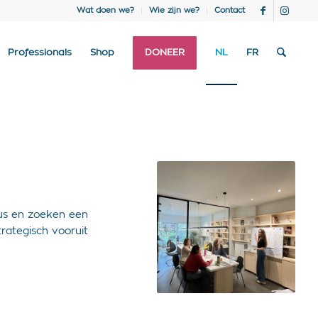
Wat doen we?
Wie zijn we?
Contact
Professionals
Shop
DONEER
NL
FR
eus en zoeken een
trategisch vooruit