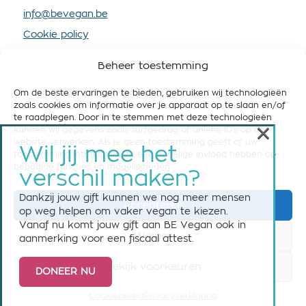
info@bevegan.be
Cookie policy
Privacy policy
Beheer toestemming
Om de beste ervaringen te bieden, gebruiken wij technologieën
zoals cookies om informatie over je apparaat op te slaan en/of
te raadplegen. Door in te stemmen met deze technologieën
×
kunnen wij gegevens zoals surfgedrag of unieke ID's op deze
STEUN BE VEGAN
website verwerken. Als je geen toestemming geeft of uw
Wil jij mee het
toestemming intrekt, kan dit een nadelige invloed hebben op
Help ons om België vegan-friendly te maken! Steun
bepaalde functies en mogelijkheden.
verschil maken?
ons nu met een maandelijkse of eenmalige gift.
Dankzij jouw gift kunnen we nog meer mensen
Accepteren
Steun BE Vegan
op weg helpen om vaker vegan te kiezen.
Vanaf nu komt jouw gift aan BE Vegan ook in
Weiger
aanmerking voor een fiscaal attest.
Bekijk voorkeuren
DONEER NU
© 2026 BE Vegan vzw asbl - All rights reserved
Cookiebeleid
Privacyverklaring