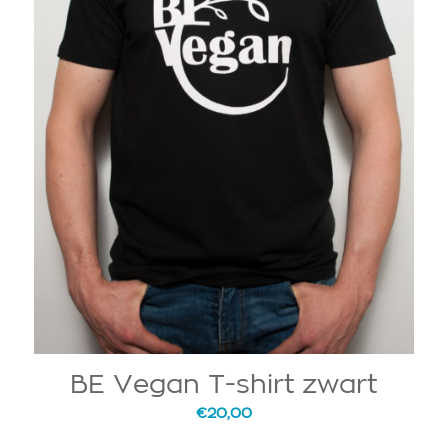
BE Vegan T-shirt zwart
5.00
€
20,00