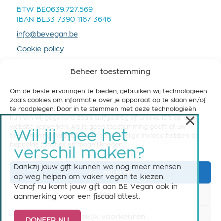
BTW BE0639.727.569
IBAN BE33 7390 1167 3646
info@bevegan.be
Cookie policy
Privacy policy
Beheer toestemming
Om de beste ervaringen te bieden, gebruiken wij technologieën
zoals cookies om informatie over je apparaat op te slaan en/of
te raadplegen. Door in te stemmen met deze technologieën
×
kunnen wij gegevens zoals surfgedrag of unieke ID's op deze
STEUN BE VEGAN
website verwerken. Als je geen toestemming geeft of uw
Wil jij mee het
toestemming intrekt, kan dit een nadelige invloed hebben op
Help ons om België vegan-friendly te maken! Steun
bepaalde functies en mogelijkheden.
verschil maken?
ons nu met een maandelijkse of eenmalige gift.
Dankzij jouw gift kunnen we nog meer mensen
Accepteren
Steun BE Vegan
op weg helpen om vaker vegan te kiezen.
Vanaf nu komt jouw gift aan BE Vegan ook in
Weiger
aanmerking voor een fiscaal attest.
Bekijk voorkeuren
DONEER NU