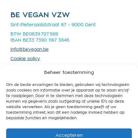
BE VEGAN VZW
Sint-Pietersaalststraat 87 – 9000 Gent
BTW BE0639.727.569
IBAN BE33 7390 1167 3646
info@bevegan.be
Cookie policy
Privacy policy
Beheer toestemming
Om de beste ervaringen te bieden, gebruiken wij technologieën
zoals cookies om informatie over je apparaat op te slaan en/of
te raadplegen. Door in te stemmen met deze technologieën
kunnen wij gegevens zoals surfgedrag of unieke ID's op deze
STEUN BE VEGAN
website verwerken. Als je geen toestemming geeft of uw
toestemming intrekt, kan dit een nadelige invloed hebben op
Help ons om België vegan-friendly te maken! Steun
bepaalde functies en mogelijkheden.
ons nu met een maandelijkse of eenmalige gift.
Accepteren
Steun BE Vegan