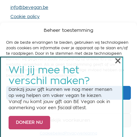
info@bevegan.be
Cookie policy
Privacy policy
Beheer toestemming
Om de beste ervaringen te bieden, gebruiken wij technologieën
zoals cookies om informatie over je apparaat op te slaan en/of
te raadplegen. Door in te stemmen met deze technologieën
×
kunnen wij gegevens zoals surfgedrag of unieke ID's op deze
STEUN BE VEGAN
website verwerken. Als je geen toestemming geeft of uw
Wil jij mee het
toestemming intrekt, kan dit een nadelige invloed hebben op
Help ons om België vegan-friendly te maken! Steun
bepaalde functies en mogelijkheden.
verschil maken?
ons nu met een maandelijkse of eenmalige gift.
Dankzij jouw gift kunnen we nog meer mensen
Accepteren
Steun BE Vegan
op weg helpen om vaker vegan te kiezen.
Vanaf nu komt jouw gift aan BE Vegan ook in
Weiger
aanmerking voor een fiscaal attest.
Bekijk voorkeuren
DONEER NU
© 2026 BE Vegan vzw asbl - All rights reserved
Cookiebeleid
Privacyverklaring