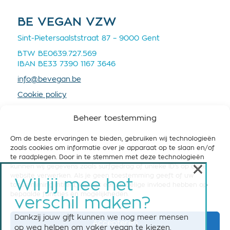
BE VEGAN VZW
Sint-Pietersaalststraat 87 – 9000 Gent
BTW BE0639.727.569
IBAN BE33 7390 1167 3646
info@bevegan.be
Cookie policy
Privacy policy
Beheer toestemming
Om de beste ervaringen te bieden, gebruiken wij technologieën
zoals cookies om informatie over je apparaat op te slaan en/of
te raadplegen. Door in te stemmen met deze technologieën
×
kunnen wij gegevens zoals surfgedrag of unieke ID's op deze
STEUN BE VEGAN
website verwerken. Als je geen toestemming geeft of uw
Wil jij mee het
toestemming intrekt, kan dit een nadelige invloed hebben op
Help ons om België vegan-friendly te maken! Steun
bepaalde functies en mogelijkheden.
verschil maken?
ons nu met een maandelijkse of eenmalige gift.
Dankzij jouw gift kunnen we nog meer mensen
Accepteren
Steun BE Vegan
op weg helpen om vaker vegan te kiezen.