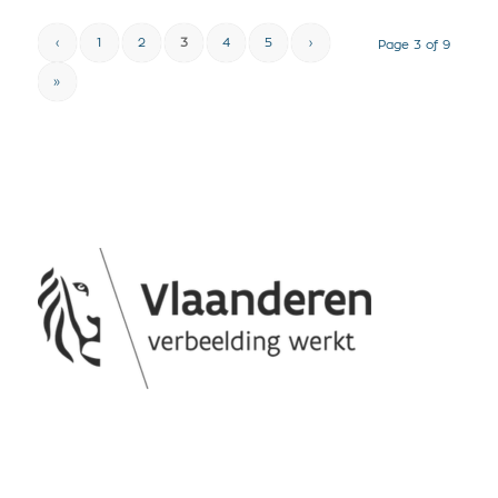
‹
1
2
3
4
5
›
Page 3 of 9
»