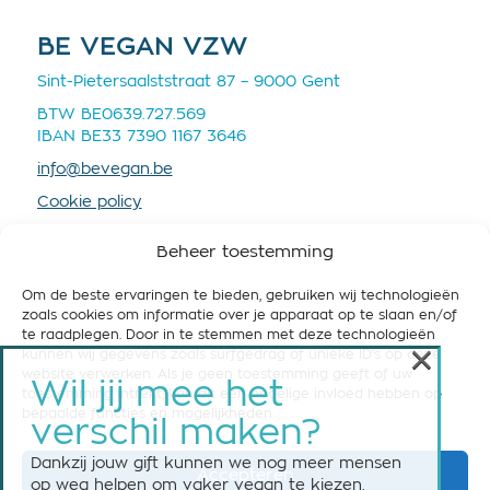
BE VEGAN VZW
Sint-Pietersaalststraat 87 – 9000 Gent
BTW BE0639.727.569
IBAN BE33 7390 1167 3646
info@bevegan.be
Cookie policy
Privacy policy
Beheer toestemming
Om de beste ervaringen te bieden, gebruiken wij technologieën
zoals cookies om informatie over je apparaat op te slaan en/of
te raadplegen. Door in te stemmen met deze technologieën
×
kunnen wij gegevens zoals surfgedrag of unieke ID's op deze
STEUN BE VEGAN
website verwerken. Als je geen toestemming geeft of uw
Wil jij mee het
toestemming intrekt, kan dit een nadelige invloed hebben op
Help ons om België vegan-friendly te maken! Steun
bepaalde functies en mogelijkheden.
verschil maken?
ons nu met een maandelijkse of eenmalige gift.
Dankzij jouw gift kunnen we nog meer mensen
Accepteren
Steun BE Vegan
op weg helpen om vaker vegan te kiezen.