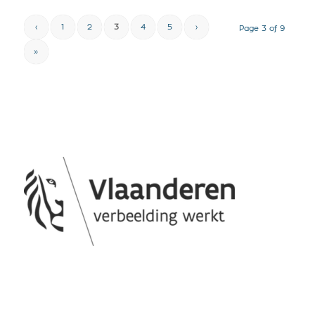
‹
1
2
3
4
5
›
Page 3 of 9
»