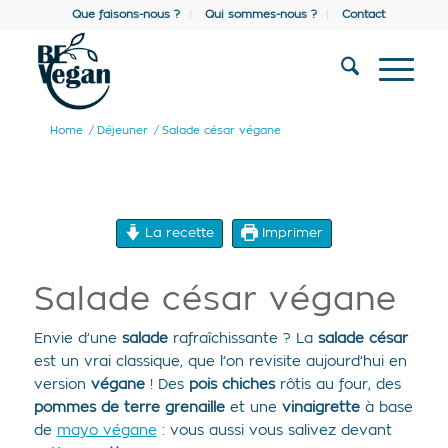
Que faisons-nous ?
Qui sommes-nous ?
Contact
Home
/
Déjeuner
/
Salade césar végane
La recette
Imprimer
Salade césar végane
Envie d’une
salade
rafraîchissante ? La
salade césar
est un vrai classique, que l’on revisite aujourd’hui en
version
végane
! Des
pois chiches
rôtis au four, des
pommes de terre grenaille
et une
vinaigrette
à base
de
mayo végane
: vous aussi vous salivez devant