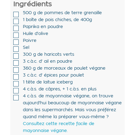
Ingrédients
500
g de
pommes de terre grenaille
1
boîte de
pois chiches
,
de 400g
Paprika en poudre
Huile d’olive
Poivre
Sel
300
g de
haricots verts
3
c.à.c. d’
ail en poudre
360
g de
morceaux de poulet végane
3
c.à.c. d’
épices pour poulet
1
tête de
laitue iceberg
4
c.à.s. de
câpres
,
+ 1 c.à.s. en plus
4
c.à.s. de
mayonnaise végane
,
on trouve
aujourd'hui beaucoup de mayonnaise végane
dans les supermarchés. Mais vous préférez
quand même la préparer vous-même ?
Consultez cette recette facile de
mayonnaise végane.