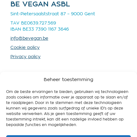
BE VEGAN ASBL
Sint-Pietersaalststraat 87 – 9000 Gent
TAV BE0639.727.569
IBAN BE33 7390 1167 3646
info@bevegan.be
Cookie policy
Privacy policy
Beheer toestemming
×
Om de beste ervaringen te bieden, gebruiken wij technologieën
SOUTENEZ-NOUS
zoals cookies om informatie over je apparaat op te slaan en/of
te raadplegen. Door in te stemmen met deze technologieën
Vous aussi, vous
En devenant membre vous nous fournissez plus de
kunnen wij gegevens zoals surfgedrag of unieke ID's op deze
ressources, afin que nous puissions mieux
voulez faire la
website verwerken. Als je geen toestemming geeft of uw
promouvoir le véganisme et travailler pour une
toestemming intrekt, kan dit een nadelige invloed hebben op
différence ?
Belgique respectueuse de l’animal, des gens et de
bepaalde functies en mogelijkheden.
l’environnement.