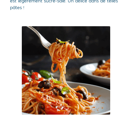
est légèrement sucré-salé. Un délice dans de telles
pâtes !