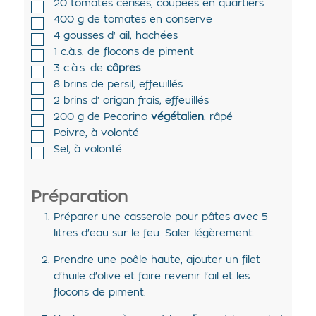
20
tomates cerises
,
coupées en quartiers
400
g de
tomates en conserve
4
gousses d'
ail
,
hachées
1
c.à.s. de
flocons de piment
3
c.à.s. de
câpres
8
brins de
persil
,
effeuillés
2
brins d'
origan frais
,
effeuillés
200
g de
Pecorino
végétalien
,
râpé
Poivre
,
à volonté
Sel
,
à volonté
Préparation
Préparer une casserole pour pâtes avec 5
litres d'eau sur le feu. Saler légèrement.
Prendre une poêle haute, ajouter un filet
d'huile d'olive et faire revenir l'ail et les
flocons de piment.