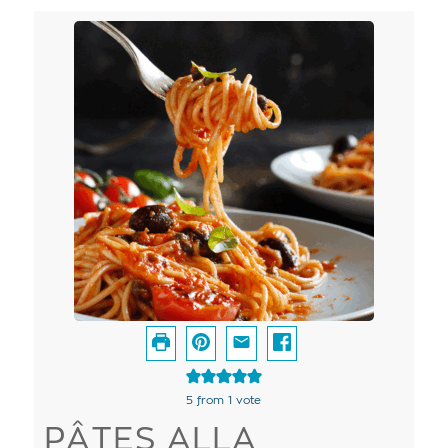
5
from 1 vote
PÂTES ALLA