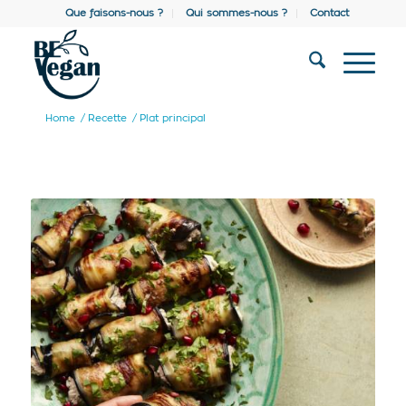
Que faisons-nous ?
Qui sommes-nous ?
Contact
Home
/
Recette
/
Plat principal