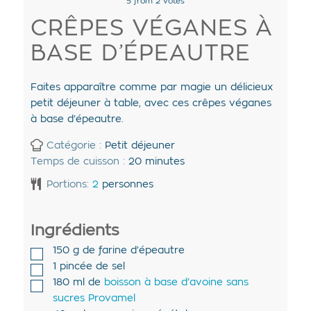
5
from
2
votes
CRÊPES VÉGANES À
BASE D’ÉPEAUTRE
Faites apparaître comme par magie un délicieux
petit déjeuner à table, avec ces crêpes véganes
à base d’épeautre.
Catégorie :
Petit déjeuner
Temps de cuisson :
20
minutes
Portions:
2
personnes
Ingrédients
150
g de
farine d’épeautre
1
pincée de
sel
180
ml de
boisson à base d’avoine sans
sucres Provamel