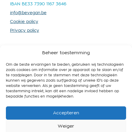
IBAN BE33 7390 1167 3646
info@bevegan.be
Cookie policy
Privacy policy
Beheer toestemming
Om de beste ervaringen te bieden, gebruiken wij technologieën
SOUTENEZ-NOUS
zoals cookies om informatie over je apparaat op te slaan en/of
te raadplegen. Door in te stemmen met deze technologieën
En devenant membre vous nous fournissez plus de
kunnen wij gegevens zoals surfgedrag of unieke ID's op deze
ressources, afin que nous puissions mieux
website verwerken. Als je geen toestemming geeft of uw
promouvoir le véganisme et travailler pour une
toestemming intrekt, kan dit een nadelige invloed hebben op
Belgique respectueuse de l’animal, des gens et de
bepaalde functies en mogelijkheden.
l’environnement.
Accepteren
Devenir membre
Weiger