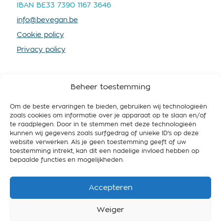
IBAN BE33 7390 1167 3646
info@bevegan.be
Cookie policy
Privacy policy
Beheer toestemming
Om de beste ervaringen te bieden, gebruiken wij technologieën
SOUTENEZ-NOUS
zoals cookies om informatie over je apparaat op te slaan en/of
te raadplegen. Door in te stemmen met deze technologieën
En devenant membre vous nous fournissez plus de
kunnen wij gegevens zoals surfgedrag of unieke ID's op deze
ressources, afin que nous puissions mieux
website verwerken. Als je geen toestemming geeft of uw
promouvoir le véganisme et travailler pour une
toestemming intrekt, kan dit een nadelige invloed hebben op
Belgique respectueuse de l’animal, des gens et de
bepaalde functies en mogelijkheden.
l’environnement.
Accepteren
Devenir membre
Weiger