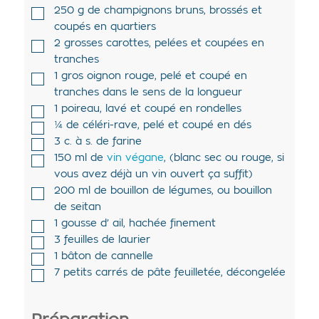
250
g de
champignons bruns
,
brossés et
coupés en quartiers
2
grosses carottes
,
pelées et coupées en
tranches
1
gros
oignon rouge
,
pelé et coupé en
tranches dans le sens de la longueur
1
poireau
,
lavé et coupé en rondelles
¼
de
céléri-rave
,
pelé et coupé en dés
3
c. à s. de
farine
150
ml de
vin végane
,
(blanc sec ou rouge, si
vous avez déjà un vin ouvert ça suffit)
200
ml de
bouillon de légumes
,
ou bouillon
de seitan
1
gousse d’
ail
,
hachée finement
3
feuilles de laurier
1
bâton de cannelle
7
petits carrés de pâte feuilletée
,
décongelée