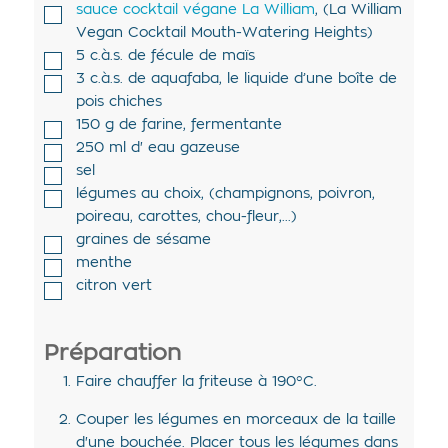
sauce cocktail végane La William
,
(La William
Vegan Cocktail Mouth-Watering Heights)
5
c.à.s. de
fécule de maïs
3
c.à.s. de
aquafaba
,
le liquide d’une boîte de
pois chiches
150
g de
farine
,
fermentante
250
ml d'
eau gazeuse
sel
légumes au choix
,
(champignons, poivron,
poireau, carottes, chou-fleur,...)
graines de sésame
menthe
citron vert
Préparation
Faire chauffer la friteuse à 190°C.
Couper les légumes en morceaux de la taille
d'une bouchée. Placer tous les légumes dans