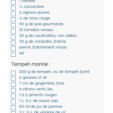
1
carotte
½
concombre
2
oignons jeunes
¼
de
chou rouge
50
g de
pois gourmands
10
tomates cerises
30
g de
cacahuètes
,
non salées
30
g de
coriandre
,
fraîche
poivre
,
fraîchement moulu
sel
Tempeh mariné :
200
g de
tempeh
,
ou de tempeh fumé
2
gousses d’
ail
7
cm de
gingembre
,
frais
4
citrons verts
,
bio
1 à 2
piments rouges
1
c. à s. de
sauce soja
50
ml de
jus de pomme
2
c. à s. de
vinaigre de riz