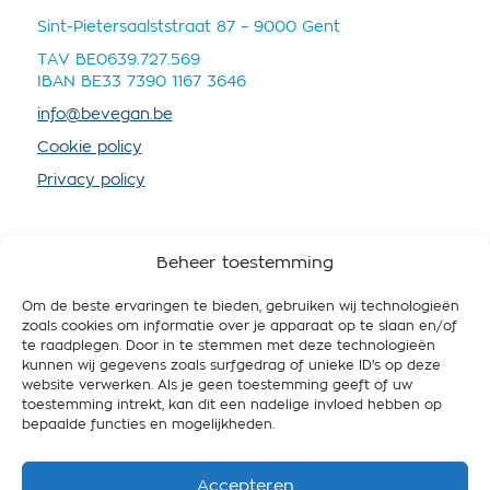
Sint-Pietersaalststraat 87 – 9000 Gent
TAV BE0639.727.569
IBAN BE33 7390 1167 3646
info@bevegan.be
Cookie policy
Privacy policy
Beheer toestemming
Om de beste ervaringen te bieden, gebruiken wij technologieën
SOUTENEZ-NOUS
zoals cookies om informatie over je apparaat op te slaan en/of
te raadplegen. Door in te stemmen met deze technologieën
En devenant membre vous nous fournissez plus de
kunnen wij gegevens zoals surfgedrag of unieke ID's op deze
ressources, afin que nous puissions mieux
website verwerken. Als je geen toestemming geeft of uw
promouvoir le véganisme et travailler pour une
toestemming intrekt, kan dit een nadelige invloed hebben op
Belgique respectueuse de l’animal, des gens et de
bepaalde functies en mogelijkheden.
l’environnement.
Accepteren