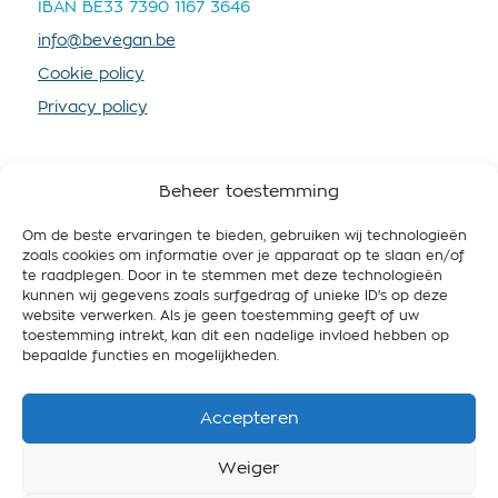
IBAN BE33 7390 1167 3646
info@bevegan.be
Cookie policy
Privacy policy
Beheer toestemming
×
Om de beste ervaringen te bieden, gebruiken wij technologieën
SOUTENEZ-NOUS
zoals cookies om informatie over je apparaat op te slaan en/of
te raadplegen. Door in te stemmen met deze technologieën
Vous aussi, vous
En devenant membre vous nous fournissez plus de
kunnen wij gegevens zoals surfgedrag of unieke ID's op deze
ressources, afin que nous puissions mieux
voulez faire la
website verwerken. Als je geen toestemming geeft of uw
promouvoir le véganisme et travailler pour une
toestemming intrekt, kan dit een nadelige invloed hebben op
différence ?
Belgique respectueuse de l’animal, des gens et de
bepaalde functies en mogelijkheden.
l’environnement.
Grâce à votre don, nous pouvons accompagner
Accepteren
Devenir membre
encore plus de personnes vers une alimentation
végane. Désormais, votre don à BE Vegan
Weiger
donne également droit à une attestation fiscale.