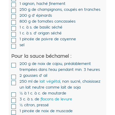
1
oignon
,
haché finement
250
g de
champignons
,
coupés en tranches
200
g d'
épinards
800
g de
tomates concassées
1
c. à s. de
basilic séché
1
c. à s. d'
origan séché
1
pincée de
poivre de cayenne
sel
Pour la sauce béchamel :
200
g de
noix de cajou
,
préalablement
trempées dans l’eau pendant min. 3 heures
2
gousses d'
ail
250
ml de
lait végétal
,
non sucré, choisissez
un lait neutre comme lait de soja
½ à 1
c. à c. de
moutarde
3
c. à s. de
flocons de levure
½
citron
,
pressé
1
pincée de
noix de muscade