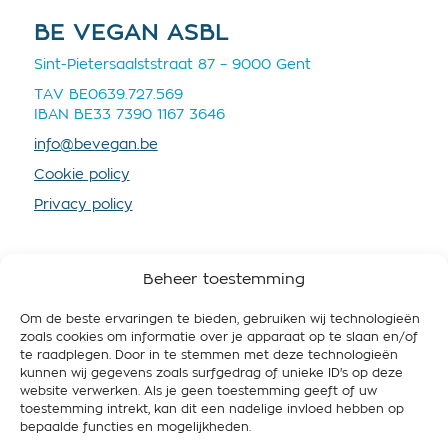
BE VEGAN ASBL
Sint-Pietersaalststraat 87 – 9000 Gent
TAV BE0639.727.569
IBAN BE33 7390 1167 3646
info@bevegan.be
Cookie policy
Privacy policy
Beheer toestemming
Om de beste ervaringen te bieden, gebruiken wij technologieën
SOUTENEZ-NOUS
zoals cookies om informatie over je apparaat op te slaan en/of
te raadplegen. Door in te stemmen met deze technologieën
En devenant membre vous nous fournissez plus de
kunnen wij gegevens zoals surfgedrag of unieke ID's op deze
ressources, afin que nous puissions mieux
website verwerken. Als je geen toestemming geeft of uw
promouvoir le véganisme et travailler pour une
toestemming intrekt, kan dit een nadelige invloed hebben op
Belgique respectueuse de l’animal, des gens et de
bepaalde functies en mogelijkheden.
l’environnement.