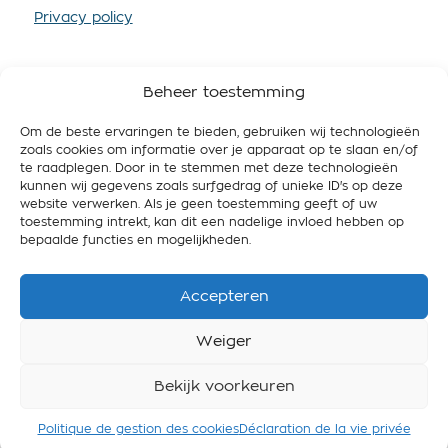
Privacy policy
Beheer toestemming
Om de beste ervaringen te bieden, gebruiken wij technologieën
SOUTENEZ-NOUS
zoals cookies om informatie over je apparaat op te slaan en/of
te raadplegen. Door in te stemmen met deze technologieën
En devenant membre vous nous fournissez plus de
kunnen wij gegevens zoals surfgedrag of unieke ID's op deze
ressources, afin que nous puissions mieux
website verwerken. Als je geen toestemming geeft of uw
promouvoir le véganisme et travailler pour une
toestemming intrekt, kan dit een nadelige invloed hebben op
Belgique respectueuse de l’animal, des gens et de
bepaalde functies en mogelijkheden.
l’environnement.
Accepteren
Devenir membre
Weiger
Bekijk voorkeuren
© 2026 BE Vegan vzw asbl - All rights reserved
Politique de gestion des cookies
Déclaration de la vie privée