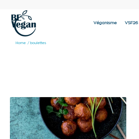
Véganisme
VSF26
Home
/
boulettes