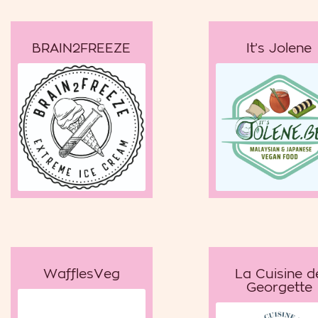
BRAIN2FREEZE
It’s Jolene
WafflesVeg
La Cuisine d
Georgette