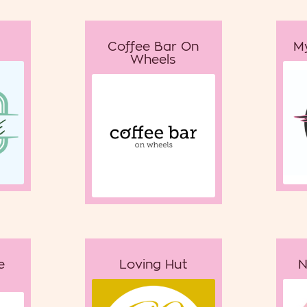
Coffee Bar On
M
Wheels
e
Loving Hut
N