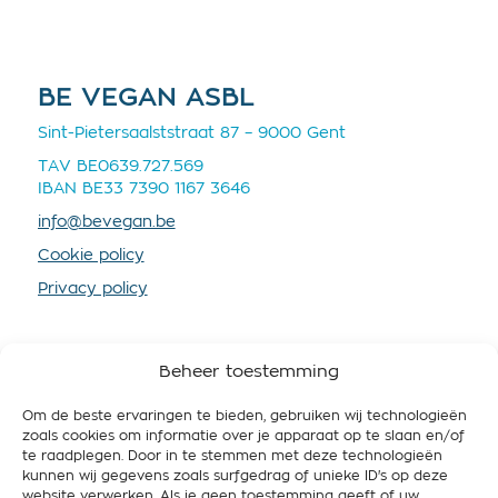
BE VEGAN ASBL
Sint-Pietersaalststraat 87 – 9000 Gent
TAV BE0639.727.569
IBAN BE33 7390 1167 3646
info@bevegan.be
Cookie policy
Privacy policy
Beheer toestemming
Om de beste ervaringen te bieden, gebruiken wij technologieën
SOUTENEZ-NOUS
zoals cookies om informatie over je apparaat op te slaan en/of
te raadplegen. Door in te stemmen met deze technologieën
En devenant membre vous nous fournissez plus de
kunnen wij gegevens zoals surfgedrag of unieke ID's op deze
ressources, afin que nous puissions mieux
website verwerken. Als je geen toestemming geeft of uw