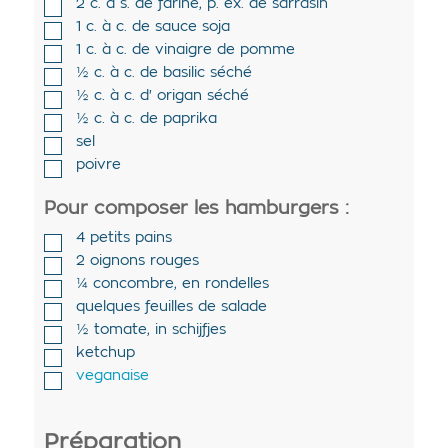
2
c. à s. de
farine
,
p. ex. de sarrasin
1
c. à c. de
sauce soja
1
c. à c. de
vinaigre de pomme
½
c. à c. de
basilic séché
½
c. à c. d'
origan séché
½
c. à c. de
paprika
sel
poivre
Pour composer les hamburgers :
4
petits pains
2
oignons rouges
¼
concombre
,
en rondelles
quelques
feuilles de
salade
½
tomate
,
in schijfjes
ketchup
veganaise
Préparation