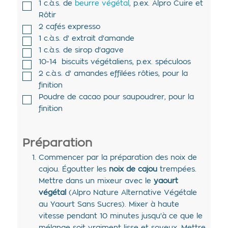
1
c.à.s. de
beurre végétal
,
p.ex. Alpro Cuire et
Rôtir
2
cafés expresso
1
c.à.s. d'
extrait d'amande
1
c.à.s. de
sirop d'agave
10-14
biscuits végétaliens
,
p.ex. spéculoos
2
c.à.s. d'
amandes effilées rôties
,
pour la
finition
Poudre de cacao pour saupoudrer
,
pour la
finition
Préparation
Commencer par la préparation des noix de
cajou. Égoutter les
noix de cajou
trempées.
Mettre dans un mixeur avec le
yaourt
végétal
(Alpro Nature Alternative Végétale
au Yaourt Sans Sucres). Mixer à haute
vitesse pendant 10 minutes jusqu'à ce que le
mélange soit vraiment lisse et soyeux. Mettre