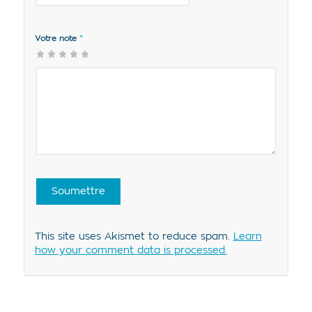
*
Votre note
1
2 of
3 of 5
4 of 5
5 of 5
of
5
stars
stars
stars
5
stars
stars
This site uses Akismet to reduce spam.
Learn
how your comment data is processed.