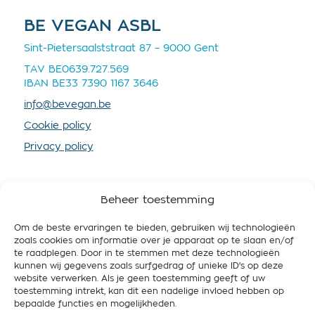
BE VEGAN ASBL
Sint-Pietersaalststraat 87 – 9000 Gent
TAV BE0639.727.569
IBAN BE33 7390 1167 3646
info@bevegan.be
Cookie policy
Privacy policy
Beheer toestemming
Om de beste ervaringen te bieden, gebruiken wij technologieën
SOUTENEZ-NOUS
zoals cookies om informatie over je apparaat op te slaan en/of
te raadplegen. Door in te stemmen met deze technologieën
En devenant membre vous nous fournissez plus de
kunnen wij gegevens zoals surfgedrag of unieke ID's op deze
ressources, afin que nous puissions mieux
website verwerken. Als je geen toestemming geeft of uw
promouvoir le véganisme et travailler pour une
toestemming intrekt, kan dit een nadelige invloed hebben op
Belgique respectueuse de l’animal, des gens et de
bepaalde functies en mogelijkheden.