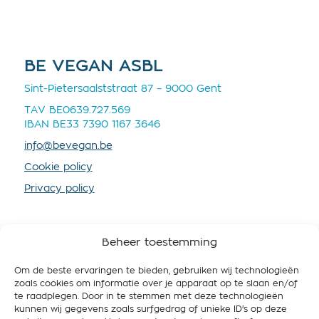
BE VEGAN ASBL
Sint-Pietersaalststraat 87 – 9000 Gent
TAV BE0639.727.569
IBAN BE33 7390 1167 3646
info@bevegan.be
Cookie policy
Privacy policy
Beheer toestemming
Om de beste ervaringen te bieden, gebruiken wij technologieën
SOUTENEZ-NOUS
zoals cookies om informatie over je apparaat op te slaan en/of
te raadplegen. Door in te stemmen met deze technologieën
En devenant membre vous nous fournissez plus de
kunnen wij gegevens zoals surfgedrag of unieke ID's op deze
ressources, afin que nous puissions mieux