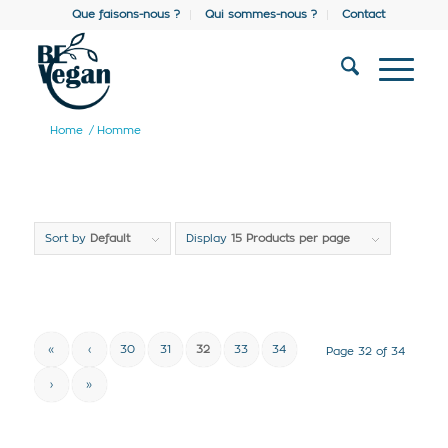
Que faisons-nous ?
Qui sommes-nous ?
Contact
Home
/
Homme
Sort by
Default
Display
15 Products per page
«
‹
30
31
32
33
34
Page 32 of 34
›
»