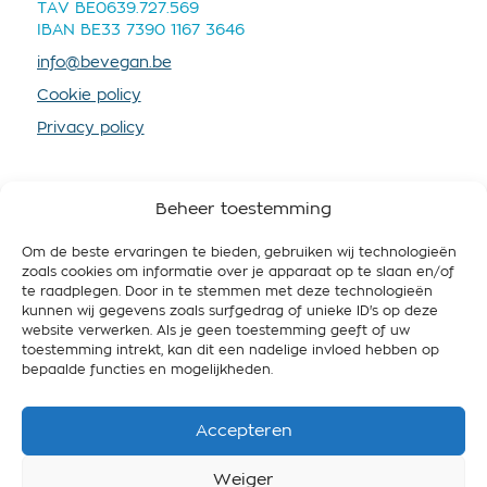
TAV BE0639.727.569
IBAN BE33 7390 1167 3646
info@bevegan.be
Cookie policy
Privacy policy
Beheer toestemming
Om de beste ervaringen te bieden, gebruiken wij technologieën
SOUTENEZ-NOUS
zoals cookies om informatie over je apparaat op te slaan en/of
te raadplegen. Door in te stemmen met deze technologieën
En devenant membre vous nous fournissez plus de
kunnen wij gegevens zoals surfgedrag of unieke ID's op deze
ressources, afin que nous puissions mieux
website verwerken. Als je geen toestemming geeft of uw
promouvoir le véganisme et travailler pour une
toestemming intrekt, kan dit een nadelige invloed hebben op
Belgique respectueuse de l’animal, des gens et de
bepaalde functies en mogelijkheden.
l’environnement.
Accepteren
Devenir membre
Weiger