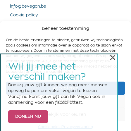
info@bevegan.be
Cookie policy
Privacy policy
Beheer toestemming
Om de beste ervaringen te bieden, gebruiken wij technologieën
zoals cookies om informatie over je apparaat op te slaan en/of
te raadplegen. Door in te stemmen met deze technologieën
×
kunnen wij gegevens zoals surfgedrag of unieke ID's op deze
STEUN BE VEGAN
website verwerken. Als je geen toestemming geeft of uw
Wil jij mee het
toestemming intrekt, kan dit een nadelige invloed hebben op
Help ons om België vegan-friendly te maken! Steun
bepaalde functies en mogelijkheden.
verschil maken?
ons nu met een maandelijkse of eenmalige gift.
Dankzij jouw gift kunnen we nog meer mensen
Accepteren
Steun BE Vegan
op weg helpen om vaker vegan te kiezen.
Vanaf nu komt jouw gift aan BE Vegan ook in
Weiger
aanmerking voor een fiscaal attest.
Bekijk voorkeuren
DONEER NU
© 2026 BE Vegan vzw asbl - All rights reserved
Cookiebeleid
Privacyverklaring