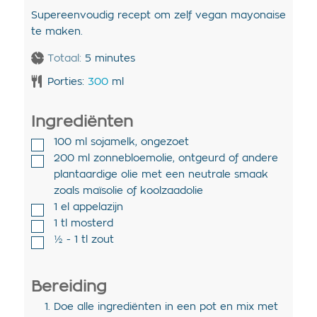
Supereenvoudig recept om zelf vegan mayonaise
te maken.
Totaal:
5
minutes
Porties:
300
ml
Ingrediënten
100
ml
sojamelk
,
ongezoet
200
ml
zonnebloemolie
,
ontgeurd of andere
plantaardige olie met een neutrale smaak
zoals maïsolie of koolzaadolie
1
el
appelazijn
1
tl
mosterd
½ - 1
tl
zout
Bereiding
Doe alle ingrediënten in een pot en mix met